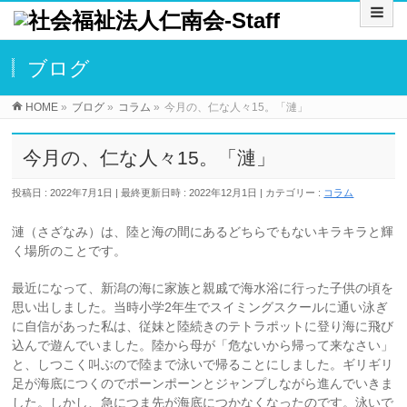
ブログ
HOME
»
ブログ
»
コラム
»
今月の、仁な人々15。「漣」
今月の、仁な人々15。「漣」
投稿日 : 2022年7月1日
最終更新日時 : 2022年12月1日
カテゴリー :
コラム
漣（さざなみ）は、陸と海の間にあるどちらでもないキラキラと輝
く場所のことです。
最近になって、新潟の海に家族と親戚で海水浴に行った子供の頃を
思い出しました。当時小学2年生でスイミングスクールに通い泳ぎ
に自信があった私は、従妹と陸続きのテトラポットに登り海に飛び
込んで遊んでいました。陸から母が「危ないから帰って来なさい」
と、しつこく叫ぶので陸まで泳いで帰ることにしました。ギリギリ
足が海底につくのでポーンポーンとジャンプしながら進んでいきま
した。しかし、急につま先が海底につかなくなったのです。泳いで