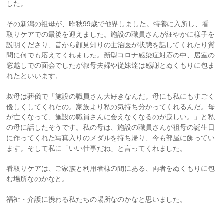
した。
その新潟の祖母が、昨秋99歳で他界しました。特養に入所し、看
取りケアでの最後を迎えました。施設の職員さんが細やかに様子を
説明くださり、昔から顔見知りの主治医が状態を話してくれたり質
問に何でも応えてくれました。新型コロナ感染症対応の中、居室の
窓越しでの面会でしたが叔母夫婦や従妹達は感謝とぬくもりに包ま
れたといいます。
叔母は葬儀で「施設の職員さん大好きなんだ。母にも私にもすごく
優しくしてくれたの。家族より私の気持ち分かってくれるんだ。母
が亡くなって、施設の職員さんに会えなくなるのが寂しい。」と私
の母に話したそうです。私の母は、施設の職員さんが祖母の誕生日
に作ってくれた写真入りのメダルを持ち帰り、今も部屋に飾ってい
ます。そして私に「いい仕事だね」と言ってくれました。
看取りケアは、ご家族と利用者様の間にある、両者をぬくもりに包
む場所なのかなと。
福祉・介護に携わる私たちの場所なのかなと思いました。