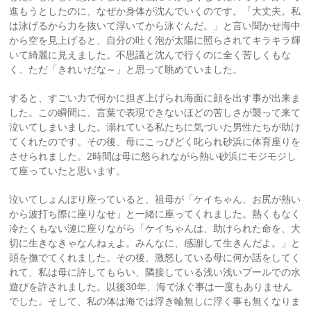
進もうとしたのに、なぜか身体が沈んでいくのです。「大丈夫。私
は泳げるから力を抜いて浮いてから泳ぐんだ。」と言い聞かせ海中
から空を見上げると、自分の吐く泡が太陽に照らされてキラキラ輝
いて綺麗に見えました。不思議と沈んで行くのに全く苦しくもな
く、ただ「きれいだな～」と思って眺めていました。
すると、すごい力で何かに担ぎ上げられ海面に顔を出す事が出来ま
した。この瞬間に、言葉で表現できないほどの苦しさが襲って来て
泣いてしまいました。溺れている私たちに気づいた男性たちが助け
てくれたのです。その後、母にこっぴどく叱られ砂浜に体育座りを
させられました。2時間は母に怒られながら熱い砂浜にモジモジし
て座っていたと思います。
泣いてしょんぼり座っていると、祖母が「ケイちゃん、お尻が熱い
から波打ち際に座りなせ」と一緒に座ってくれました。熱くもなく
冷たくもない漣に座りながら「ケイちゃんは、助けられた命を、大
切に生きなきゃなんねぇよ。みんなに、感謝して生きんだよ。」と
頭を撫でてくれました。その後、激怒している母に何か話をしてく
れて、私は母に許してもらい、隣接している浅い浅いプールでの水
遊びを許されました。以後30年、海で泳ぐ事は一度もありません
でした。そして、私の体は海では浮き輪無しに浮く事も無くなりま