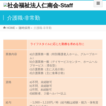
介護職-非常勤
HOME
»
随時採用
»
介護職-非常勤
ライフスタイルに応じた勤務を求める方に
業務内容
a)介護業務一般（特別養護老人ホーム、グループホー
ム）
b)介護業務一般（デイサービスセンター、ホームヘル
プサービス：滞在型）
c)介護業務（主に入浴介助）
d)介護業務（主に食事介助）
資格
a)不問、未経験可
b)不問、未経験可
c)不問、未経験可
d)経験者、２級ヘルパー以上
給与
・1,060～1,110円／時（給与幅は経験・能力・保有資