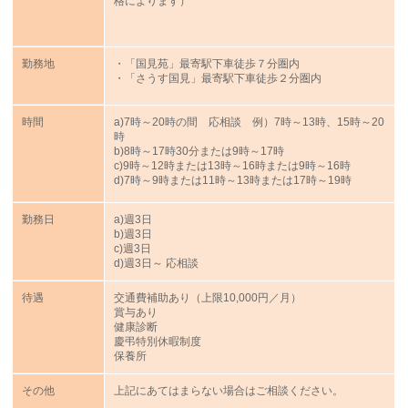
格によります）
勤務地
・「国見苑」最寄駅下車徒歩７分圏内
・「さうす国見」最寄駅下車徒歩２分圏内
時間
a)7時～20時の間 応相談 例）7時～13時、15時～20
時
b)8時～17時30分または9時～17時
c)9時～12時または13時～16時または9時～16時
d)7時～9時または11時～13時または17時～19時
勤務日
a)週3日
b)週3日
c)週3日
d)週3日～ 応相談
待遇
交通費補助あり（上限10,000円／月）
賞与あり
健康診断
慶弔特別休暇制度
保養所
その他
上記にあてはまらない場合はご相談ください。