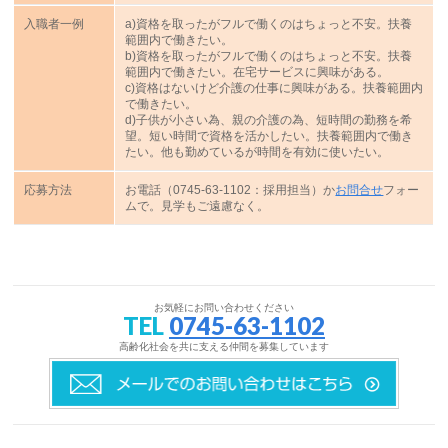
入職者一例
a)資格を取ったがフルで働くのはちょっと不安。扶養
範囲内で働きたい。
b)資格を取ったがフルで働くのはちょっと不安。扶養
範囲内で働きたい。在宅サービスに興味がある。
c)資格はないけど介護の仕事に興味がある。扶養範囲内
で働きたい。
d)子供が小さい為、親の介護の為、短時間の勤務を希
望。短い時間で資格を活かしたい。扶養範囲内で働き
たい。他も勤めているが時間を有効に使いたい。
応募方法
お電話（0745-63-1102：採用担当）か
お問合せ
フォー
ムで。見学もご遠慮なく。
お気軽にお問い合わせください
TEL
0745-63-1102
高齢化社会を共に支える仲間を募集しています