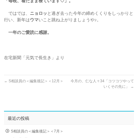
「毎晩、着たまま寝ています♡」。
ではでは、
ニョロッ
と過ぎ去った今年の締めくくりをしっかりと
行い、新年は
ウマ
いこと跳ね上がりましょうや♪。
一年のご愛読に感謝。
在宅新聞「元気で長生き」より
←
S相談員の＜編集後記＞＜12月＞
今月の、仁な人々34「コツコツやって
いくその先に」
→
最近の投稿
S相談員の＜編集後記＞＜7月＞