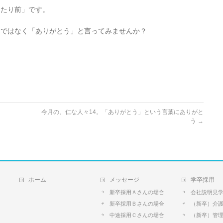
当たり前」です。
」ではなく「ありがとう」と言ってみませんか？
今月の、仁な人々14。「ありがとう」という言葉にありがと
う
→
ホーム
メッセージ
学卒採用
新卒採用Ａさんの場合
会社説明見
新卒採用Ｂさんの場合
（新卒）介
中途採用Ｃさんの場合
（新卒）管