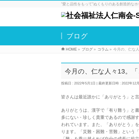
”愛と品性をもって”ぬくもりのある創造的な
ブログ
HOME
»
ブログ
»
コラム
»
今月の、仁な人
今月の、仁な人々13。
投稿日 : 2022年5月1日
最終更新日時 : 2022年12
皆さんは最近誰かに「ありがとう」と
ありがとうは、漢字で「有り難う」と
多にない・珍しく貴重であるので感謝
われています。また、「ありがとう」
ります。「災難・困難・苦難」という
「難」を乗り越えれば自分の成長に役