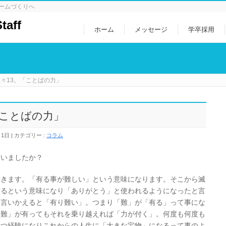
ホームづくりへ
ホーム
メッセージ
学卒採用
々13。「ことばの力」
「ことばの力」
月1日
カテゴリー :
コラム
言いましたか？
書きます。「有る事が難しい」という意味になります。そこから滅
するという意味になり「ありがとう」と使われるようになったと言
を言いかえると「有り難い」。つまり「難」が「有る」って事にな
「難」が有ってもそれを乗り越えれば「力が付く」。何度も何度も
立つ経験になりこれからの人生に「大きな宝物」になるって事のよ