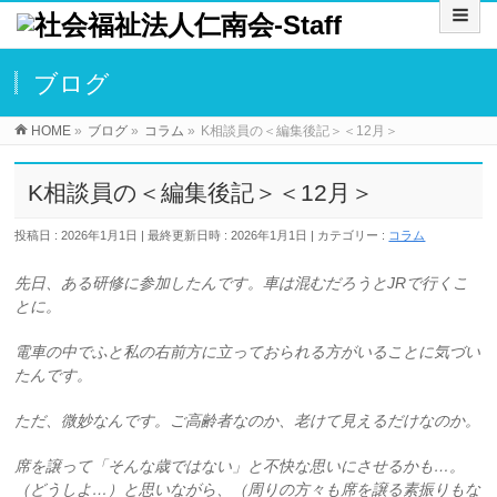
ブログ
HOME
»
ブログ
»
コラム
»
K相談員の＜編集後記＞＜12月＞
K相談員の＜編集後記＞＜12月＞
投稿日 : 2026年1月1日
最終更新日時 : 2026年1月1日
カテゴリー :
コラム
先日、ある研修に参加したんです。車は混むだろうとJRで行くこ
とに。
電車の中でふと私の右前方に立っておられる方がいることに気づい
たんです。
ただ、微妙なんです。ご高齢者なのか、老けて見えるだけなのか。
席を譲って「そんな歳ではない」と不快な思いにさせるかも…。
（どうしよ…）と思いながら、（周りの方々も席を譲る素振りもな