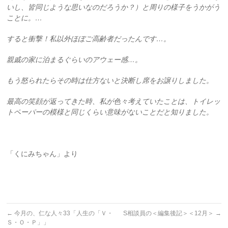
いし、皆同じような思いなのだろうか？）と周りの様子をうかがう
ことに。…
すると衝撃！私以外ほぼご高齢者だったんです…。
親戚の家に泊まるぐらいのアウェー感…。
もう怒られたらその時は仕方ないと決断し席をお譲りしました。
最高の笑顔が返ってきた時、私が色々考えていたことは、トイレッ
トペーパーの模様と同じくらい意味がないことだと知りました。
「くにみちゃん」より
←
今月の、仁な人々33「人生の「Ｖ・
S相談員の＜編集後記＞＜12月＞
→
Ｓ・Ｏ・Ｐ」」