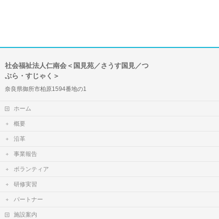
社会福祉法人仁南会＜国見苑／さうす国見／つ
ぶら・すじゃく＞
奈良県御所市柏原1594番地の1
ホーム
概要
沿革
事業報告
ボランティア
研修実習
パートナー
施設案内