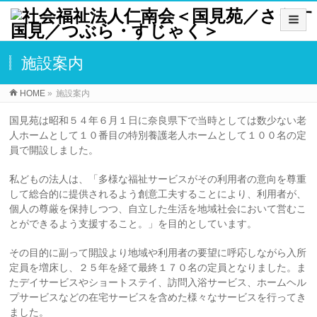
施設案内
HOME
»
施設案内
国見苑は昭和５４年６月１日に奈良県下で当時としては数少ない老
人ホームとして１０番目の特別養護老人ホームとして１００名の定
員で開設しました。
私どもの法人は、「多様な福祉サービスがその利用者の意向を尊重
して総合的に提供されるよう創意工夫することにより、利用者が、
個人の尊厳を保持しつつ、自立した生活を地域社会において営むこ
とができるよう支援すること。」を目的としています。
その目的に副って開設より地域や利用者の要望に呼応しながら入所
定員を増床し、２５年を経て最終１７０名の定員となりました。ま
たデイサービスやショートステイ、訪問入浴サービス、ホームヘル
プサービスなどの在宅サービスを含めた様々なサービスを行ってき
ました。