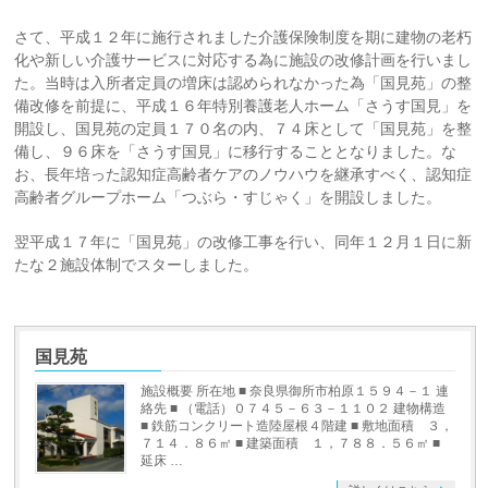
さて、平成１２年に施行されました介護保険制度を期に建物の老朽
化や新しい介護サービスに対応する為に施設の改修計画を行いまし
た。当時は入所者定員の増床は認められなかった為「国見苑」の整
備改修を前提に、平成１６年特別養護老人ホーム「さうす国見」を
開設し、国見苑の定員１７０名の内、７４床として「国見苑」を整
備し、９６床を「さうす国見」に移行することとなりました。な
お、長年培った認知症高齢者ケアのノウハウを継承すべく、認知症
高齢者グループホーム「つぶら・すじゃく」を開設しました。
翌平成１７年に「国見苑」の改修工事を行い、同年１２月１日に新
たな２施設体制でスターしました。
国見苑
施設概要 所在地 ■ 奈良県御所市柏原１５９４－１ 連
絡先 ■ （電話）０７４５－６３－１１０２ 建物構造
■ 鉄筋コンクリート造陸屋根４階建 ■ 敷地面積 ３，
７１４．８６㎡ ■ 建築面積 １，７８８．５６㎡ ■
延床 …